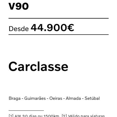
Braga - Guimarães - Oeiras - Almada - Setúbal
[1] Até 30 dias ou 1500km. [2] Válido para viaturas