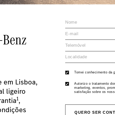
-Benz
Tomei conhecimento da
e em Lisboa,
Autorizo o tratamento d
marketing, eventos, pro
l ligeiro
satisfação sobre os noss
1
antia
,
ondições