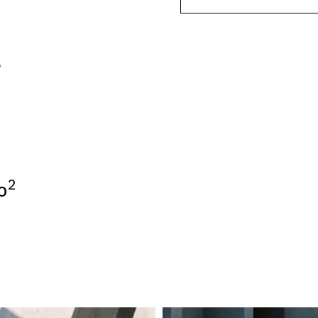
s
2
o