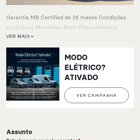
Garantia MB Certified de 24 meses Condições
exclusivas Mercedes-Benz Financiamento
Oferta de manutenção programada, caso ocorra
VER MAIS
até 6 meses ou 7.500 Kms após aquisição Este
MODO
anúncio foi publicado por rotina informática,
ELÉTRICO?
todos os dados carecem de confirmação junto
ATIVADO
do vendedor
VER CAMPANHA
Assunto