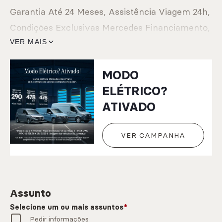
Garantia Até 24 Meses, Assistência Viagem 24h,
Condições Exclusivas Mercedes Financiamento,
Oferta Manutenção Programada, caso ocorra
VER MAIS
até 6 Meses ou 7500 kms após Aquisição. Este
MODO
anúncio foi publicado por rotina informática,
ELÉTRICO?
todos os dados carecem de confirmação junto
ATIVADO
do vendedor
VER CAMPANHA
Assunto
Selecione um ou mais assuntos
Pedir informações