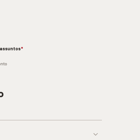
 assuntos
ento
o