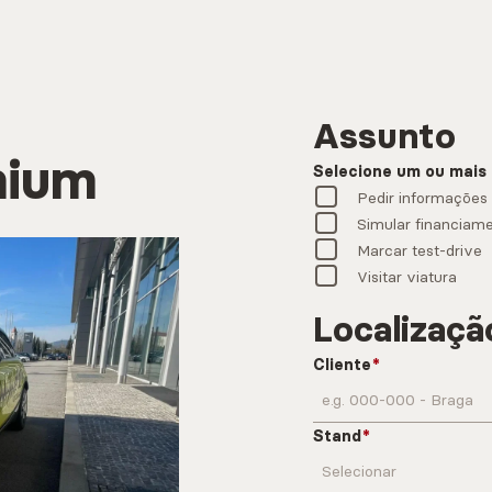
Assunto
mium
Selecione um ou mais
Pedir informações
Simular financiam
Marcar test-drive
Visitar viatura
Localizaçã
Cliente
Stand