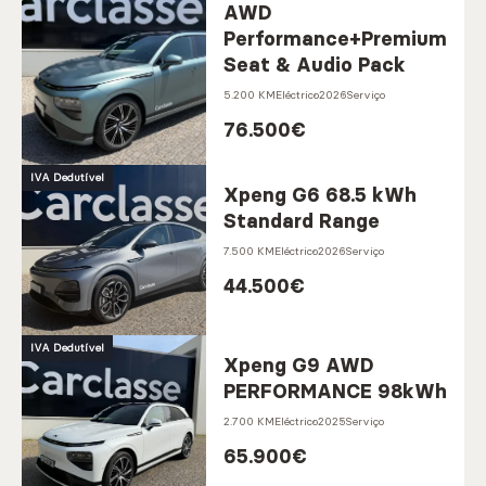
AWD
Performance+Premium
Seat & Audio Pack
5.200 KM
Eléctrico
2026
Serviço
76.500
€
IVA Dedutível
Xpeng G6 68.5 kWh
Standard Range
7.500 KM
Eléctrico
2026
Serviço
44.500
€
IVA Dedutível
Xpeng G9 AWD
PERFORMANCE 98kWh
2.700 KM
Eléctrico
2025
Serviço
65.900
€