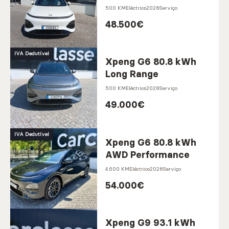
500 KM
Eléctrico
2026
Serviço
Marcas
48.500
€
IVA Dedutível
Xpeng G6 80.8 kWh
CARREGAR MAIS
Long Range
500 KM
Eléctrico
2026
Serviço
Serviços
49.000
€
IVA Dedutível
Xpeng G6 80.8 kWh
CARREGAR MAIS
AWD Performance
4.600 KM
Eléctrico
2026
Serviço
54.000
€
Xpeng G9 93.1 kWh