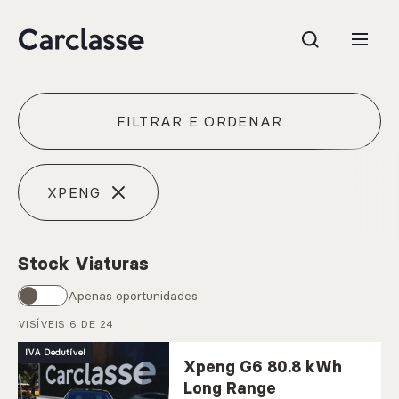
FILTRAR E ORDENAR
e.g. Mercedes-Benz; BMW; Ford
XPENG
Stock Viaturas
Stock
Apenas oportunidades
VISÍVEIS
6
DE 24
CARREGAR MAIS
IVA Dedutível
Xpeng G6 80.8 kWh
Long Range