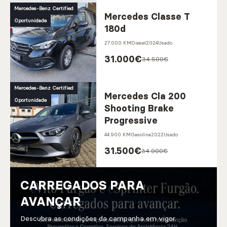
Mercedes-Benz Certified
Mercedes Classe T
Oportunidade
180d
27.000 KM
Diesel
2024
Usado
31.000
€
34.500€
Mercedes-Benz Certified
Mercedes Cla 200
Oportunidade
Shooting Brake
Progressive
44.900 KM
Gasolina
2022
Usado
31.500
€
34.900€
CARREGADOS PARA
AVANÇAR
Descubra as condições da campanha em vigor.