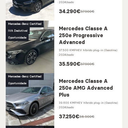
2024
Usado
34.290
€
37.900€
Mercedes-Benz Certified
Mercedes Classe A
IVA Dedutível
250e Progressive
Oportunidade
Advanced
37.500 KM
PHEV híbrido plug-in (Gasolina)
2024
Usado
35.590
€
37.900€
Mercedes-Benz Certified
Mercedes Classe A
Oportunidade
250e AMG Advanced
Plus
39.600 KM
PHEV híbrido plug-in (Gasolina)
2024
Usado
37.250
€
38.900€