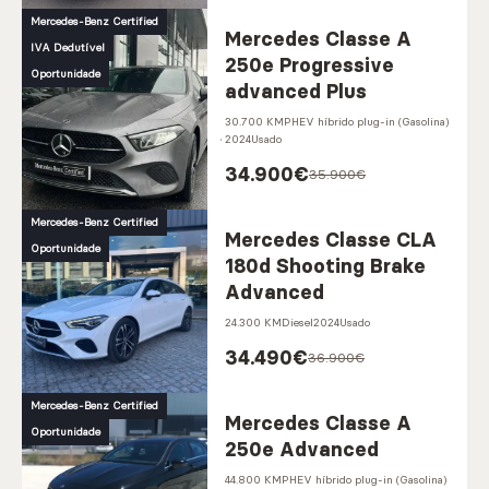
Mercedes-Benz Certified
Mercedes Classe A
IVA Dedutível
250e Progressive
Oportunidade
advanced Plus
30.700 KM
PHEV híbrido plug-in (Gasolina)
2024
Usado
34.900
€
35.900€
Mercedes-Benz Certified
Mercedes Classe CLA
Oportunidade
180d Shooting Brake
Advanced
24.300 KM
Diesel
2024
Usado
34.490
€
36.900€
Mercedes-Benz Certified
Mercedes Classe A
Oportunidade
250e Advanced
44.800 KM
PHEV híbrido plug-in (Gasolina)