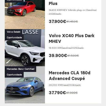
Plus
34.400 KM
PHEV híbrido plug-in (Gasolina)
2024
Usado
37.900
€
41.450€
Volvo Selekt
Volvo XC40 Plus Dark
Oportunidade
MHEV
18.600 KM
Gasolina
2025
Usado
39.900
€
41.500€
Mercedes-Benz Certified
Mercedes CLA 180d
Oportunidade
Advanced Coupé
28.200 KM
Diesel
2024
Usado
37.790
€
41.900€