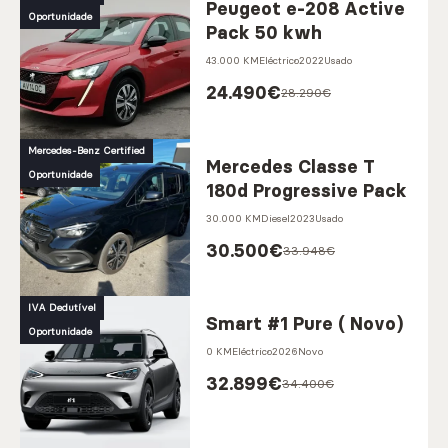
Peugeot e-208 Active
Oportunidade
Pack 50 kwh
43.000 KM
Eléctrico
2022
Usado
24.490
€
28.290€
Mercedes-Benz Certified
Mercedes Classe T
Oportunidade
180d Progressive Pack
30.000 KM
Diesel
2023
Usado
30.500
€
33.948€
IVA Dedutível
Smart #1 Pure ( Novo)
Oportunidade
0 KM
Eléctrico
2026
Novo
32.899
€
34.400€