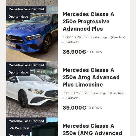
Mercedes-Benz Certified
Mercedes Classe A
Oportunidade
250e Progressive
Advanced Plus
35.600 KM
PHEV híbrido plug-in (Gasolina)
2024
Usado
36.900
€
39.900€
Mercedes-Benz Certified
Mercedes Classe A
Oportunidade
250e Amg Advanced
Plus Limousine
31.000 KM
PHEV híbrido plug-in (Gasolina)
2024
Usado
39.000
€
40.900€
Mercedes-Benz Certified
Mercedes Classe A
IVA Dedutível
250e (AMG Advanced
Oportunidade