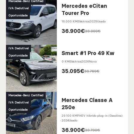
Mercedes-Benz Certified
Mercedes eCitan
IVA Dedutível
Tourer Pro
Oportunidade
16.000 KM
Eléctrico
2025
Usado
36.900
€
39.000€
IVA Dedutível
Smart #1 Pro 49 Kw
Oportunidade
0 KM
Eléctrico
2026
Novo
35.095
€
39.769€
Mercedes-Benz Certified
Mercedes Classe A
IVA Dedutível
250e
Oportunidade
29.100 KM
PHEV híbrido plug-in (Gasolina)
2024
Usado
36.900
€
39.790€