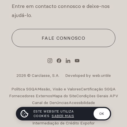
Entre em contacto connosco e deixe-nos
ajudá-lo.
FALE CONNOSCO
2026 © Carclasse, S.A.
Developed by web.untile
Política SGQA
Missão, Visão e Valores
Certificação SGQA
Fornecedores Externos
Mapa do Site
Condições Gerais APV
Canal de Denúncias
Acessibilidade
Intermediação de Crédito Carclasse
ESTE WEBSITE UTILIZA
OK
COOKIES.
SABER MAIS
Intermediação de Crédito Carclasse II
Intermediação de Crédito Expofor