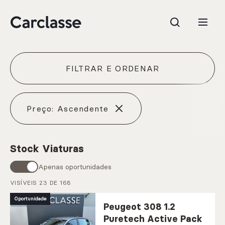
FILTRAR E ORDENAR
e.g. Mercedes-Benz; BMW; Ford
Preço: Ascendente
Stock Viaturas
Stock
Apenas oportunidades
VISÍVEIS
23
DE 168
CARREGAR MAIS
Oportunidade
Peugeot 308 1.2
Puretech Active Pack