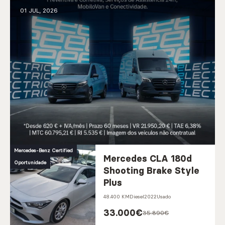
01 JUL, 2026
Mercedes-Benz Certified
Mercedes CLA 180d
Oportunidade
Shooting Brake Style
Plus
48.400 KM
Diesel
2022
Usado
33.000
€
35.890€