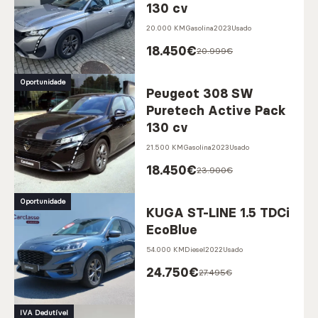
130 cv
Marcas
20.000 KM
Gasolina
2023
Usado
18.450
€
20.999€
Oportunidade
CARREGAR MAIS
Peugeot 308 SW
Puretech Active Pack
130 cv
Serviços
21.500 KM
Gasolina
2023
Usado
18.450
€
23.900€
Oportunidade
CARREGAR MAIS
KUGA ST-LINE 1.5 TDCi
EcoBlue
54.000 KM
Diesel
2022
Usado
24.750
€
27.495€
IVA Dedutível