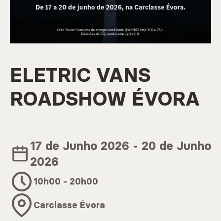
Marcas
CARREGAR MAIS
ELETRIC VANS
ROADSHOW ÉVORA
Serviços
17 de Junho 2026 - 20 de Junho
CARREGAR MAIS
2026
10h00 - 20h00
Carclasse Évora