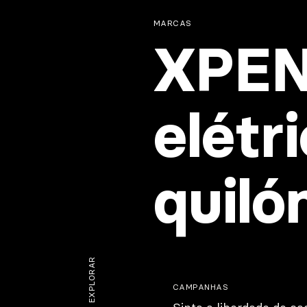
MARCAS
XPEN
elétr
quiló
EXPLORAR
CAMPANHAS