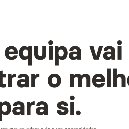
equipa vai
trar o melh
ara si.
arro que se adequa às suas necessidades.