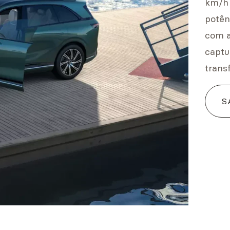
km/h 
potênc
com a
captu
trans
S