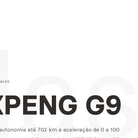
la
NHAS
XPENG G9
utonomia até 702 km e aceleração de 0 a 100