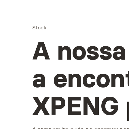
Stock
A nossa 
a encon
XPENG p
A nossa equipa ajuda-o a encontrar o c