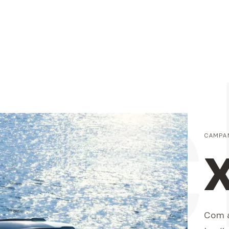
rc
CAMPA
Com a