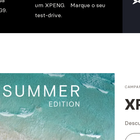
da
um XPENG. Marque o seu
G9.
test-drive.
CAMPA
X
Descu