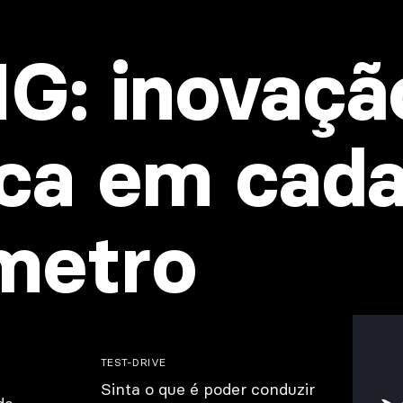
G: inovaçã
ica em cad
metro
TEST-DRIVE
Sinta o que é poder conduzir