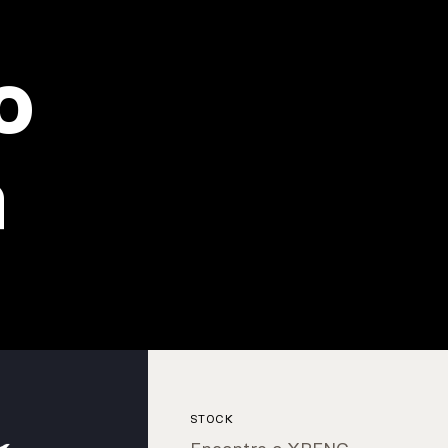
o
a
STOCK