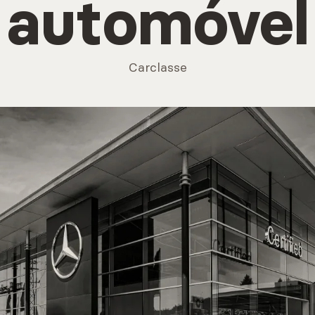
automóvel
IS
Carclasse
s
IS
os
IS