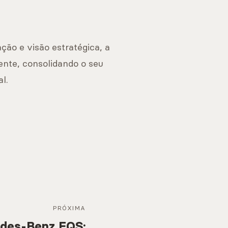
ão e visão estratégica, a
iente, consolidando o seu
l.
PRÓXIMA
des-Benz EQS: