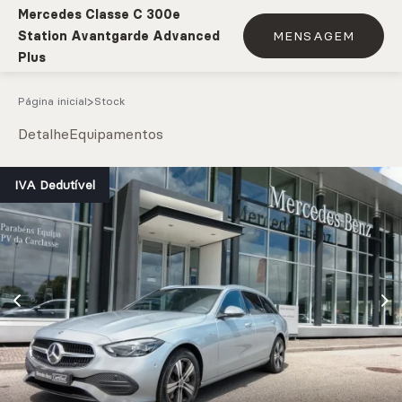
Mercedes Classe C 300e
Station Avantgarde Advanced
MENSAGEM
Plus
Página inicial
Stock
Detalhe
Equipamentos
e.g. Mercedes-Benz; BMW; Ford
IVA Dedutível
Stock
CARREGAR MAIS