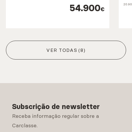
54.900
20.9
€
VER TODAS
(8)
Subscrição de newsletter
Receba informação regular sobre a
Carclasse.