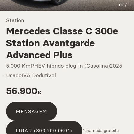
01
/
11
Marcas
Station
Mercedes Classe C 300e
CARREGAR MAIS
Station Avantgarde
Advanced Plus
Serviços
5.000 Km
PHEV híbrido plug-in (Gasolina)
2025
Usado
IVA Dedutível
56.900
CARREGAR MAIS
€
MENSAGEM
LIGAR (800 200 060*)
*chamada gratuita