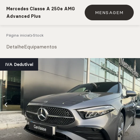
Mercedes Classe A 250e AMG
MENSAGEM
Advanced Plus
Página inicial
Stock
Detalhe
Equipamentos
e.g. Mercedes-Benz; BMW; Ford
IVA Dedutível
Stock
CARREGAR MAIS