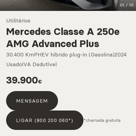
01
/
10
Marcas
Utilitários
Mercedes Classe A 250e
CARREGAR MAIS
AMG Advanced Plus
30.400 Km
PHEV híbrido plug-in (Gasolina)
2024
Serviços
Usado
IVA Dedutível
39.900
€
CARREGAR MAIS
MENSAGEM
LIGAR (800 200 060*)
*chamada gratuita