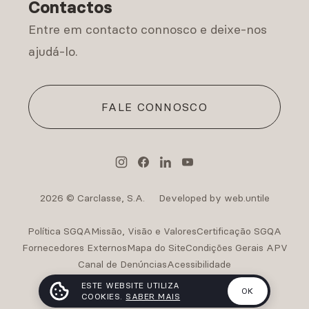
Contactos
Entre em contacto connosco e deixe-nos
ajudá-lo.
FALE CONNOSCO
2026 © Carclasse, S.A.
Developed by web.untile
Política SGQA
Missão, Visão e Valores
Certificação SGQA
Fornecedores Externos
Mapa do Site
Condições Gerais APV
Canal de Denúncias
Acessibilidade
Intermediação de Crédito Carclasse
ESTE WEBSITE UTILIZA
OK
COOKIES.
SABER MAIS
Intermediação de Crédito Carclasse II