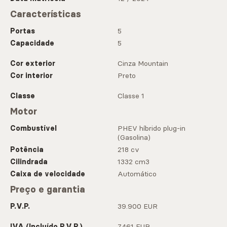
Características
Portas
5
Capacidade
5
Cor exterior
Cinza Mountain
Cor interior
Preto
Classe
Classe 1
Motor
Combustível
PHEV híbrido plug-in
(Gasolina)
Potência
218 cv
Cilindrada
1332 cm3
Caixa de velocidade
Automático
Preço e garantia
P.V.P.
39.900 EUR
IVA (Incluído P.V.P.)
7.461 EUR