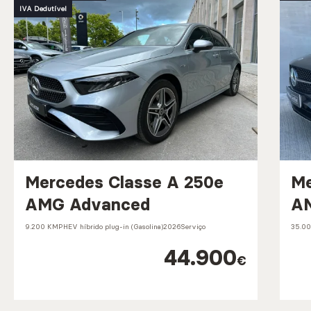
IVA Dedutível
Mercedes Classe A 250e
Me
AMG Advanced
AM
9.200 KM
PHEV híbrido plug-in (Gasolina)
2026
Serviço
35.0
44.900
€