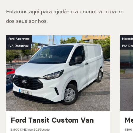
Estamos aqui para ajudá-lo a encontrar o carro
dos seus sonhos.
Ford Approved
Mercede
IVA Dedutível
IVA Ded
Ford Tansit Custom Van
Me
3.800 KM
Diesel
2025
Usado
4.400