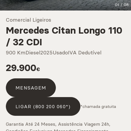
01
/
08
Marcas
Comercial Ligeiros
Mercedes Citan Longo 110
CARREGAR MAIS
/ 32 CDI
900 Km
Diesel
2025
Usado
IVA Dedutível
Serviços
29.900
€
CARREGAR MAIS
MENSAGEM
LIGAR (800 200 060*)
*chamada gratuita
Garantia Até 24 Meses, Assistência Viagem 24h,