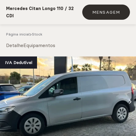
Mercedes Citan Longo 110 / 32
MENSAGEM
CDI
Página inicial
Stock
Detalhe
Equipamentos
e.g. Mercedes-Benz; BMW; Ford
IVA Dedutível
Stock
CARREGAR MAIS