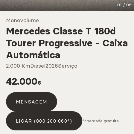
01
/
06
Marcas
Monovolume
Mercedes Classe T 180d
CARREGAR MAIS
Tourer Progressive - Caixa
Automática
Serviços
2.000 Km
Diesel
2026
Serviço
42.000
€
CARREGAR MAIS
MENSAGEM
LIGAR (800 200 060*)
*chamada gratuita