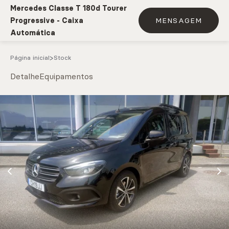
Mercedes Classe T 180d Tourer
Progressive - Caixa
MENSAGEM
Automática
Página inicial
Stock
Detalhe
Equipamentos
e.g. Mercedes-Benz; BMW; Ford
Stock
CARREGAR MAIS