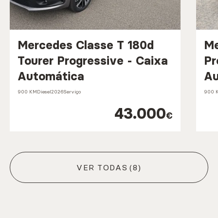
Mercedes Classe T 180d
Me
Tourer Progressive - Caixa
Pr
Automática
Au
900 KM
Diesel
2026
Serviço
900 
43.000
€
VER TODAS
(8)