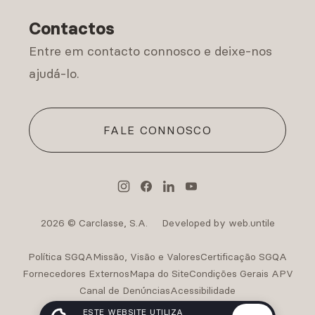
Contactos
Entre em contacto connosco e deixe-nos
ajudá-lo.
FALE CONNOSCO
2026 © Carclasse, S.A.
Developed by web.untile
Política SGQA
Missão, Visão e Valores
Certificação SGQA
Fornecedores Externos
Mapa do Site
Condições Gerais APV
Canal de Denúncias
Acessibilidade
Intermediação de Crédito Carclasse
ESTE WEBSITE UTILIZA