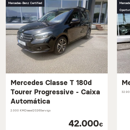
Mercedes-Benz Certified
Mercede
Oportu
Mercedes Classe T 180d
Me
Tourer Progressive - Caixa
32.9
Automática
2.000 KM
Diesel
2026
Serviço
42.000
€