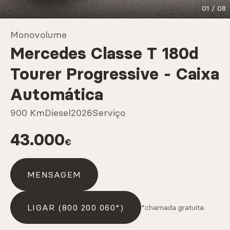
01
/
08
Marcas
Monovolume
Mercedes Classe T 180d
CARREGAR MAIS
Tourer Progressive - Caixa
Automática
Serviços
900 Km
Diesel
2026
Serviço
43.000
€
CARREGAR MAIS
MENSAGEM
LIGAR (800 200 060*)
*chamada gratuita