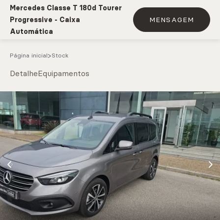
Mercedes Classe T 180d Tourer
Progressive - Caixa
MENSAGEM
Automática
Página inicial
Stock
Detalhe
Equipamentos
e.g. Mercedes-Benz; BMW; Ford
Stock
CARREGAR MAIS