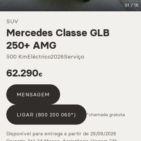
01
/
15
Marcas
SUV
Mercedes Classe GLB
CARREGAR MAIS
250+ AMG
500 Km
Eléctrico
2026
Serviço
Serviços
62.290
€
CARREGAR MAIS
MENSAGEM
LIGAR (800 200 060*)
*chamada gratuita
Disponível para entrega a partir de 29/09/2026