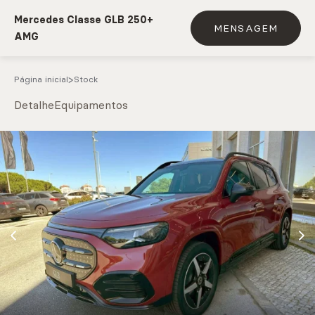
Mercedes Classe GLB 250+
MENSAGEM
AMG
Página inicial
Stock
Detalhe
Equipamentos
e.g. Mercedes-Benz; BMW; Ford
Stock
CARREGAR MAIS