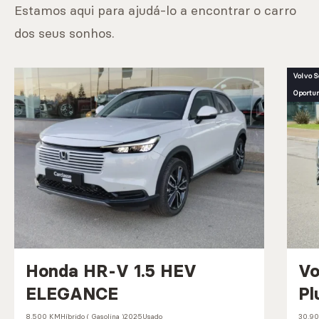
Estamos aqui para ajudá-lo a encontrar o carro
dos seus sonhos.
Volvo S
Oportu
Honda HR-V 1.5 HEV
Vo
ELEGANCE
Pl
8.500 KM
Híbrido ( Gasolina )
2025
Usado
30.9