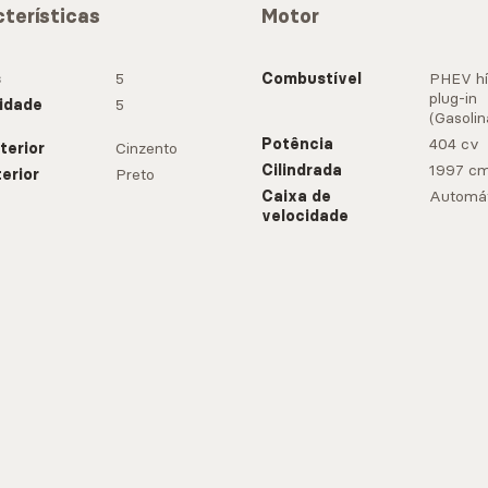
terísticas
Motor
s
5
Combustível
PHEV hí
plug-in
idade
5
(Gasolin
Potência
404 cv
terior
Cinzento
Cilindrada
1997 c
terior
Preto
Caixa de
Automát
velocidade