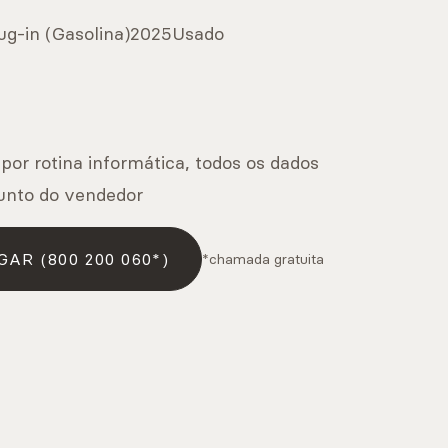
ug-in (Gasolina)
2025
Usado
 por rotina informática, todos os dados
unto do vendedor
GAR (800 200 060*)
*chamada gratuita