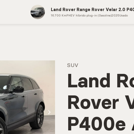
Land Rover Range Rover Velar 2.0 P
CONTACTOS
MARCAÇÃO 
16.700 Km
PHEV híbrido plug-in (Gasolina)
2025
Usado
SUV
Land R
Rover V
P400e