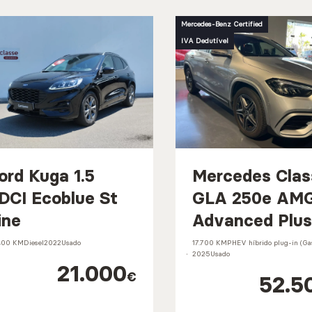
Mercedes-Benz Certified
IVA Dedutível
ord Kuga 1.5
Mercedes Clas
DCI Ecoblue St
GLA 250e AM
ine
Advanced Plus
400 KM
Diesel
2022
Usado
17.700 KM
PHEV híbrido plug-in (Gas
2025
Usado
21.000
€
52.5