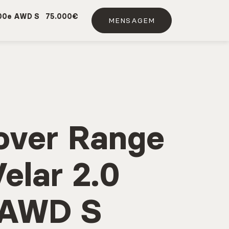
400e AWD S
75.000€
MENSAGEM
DE SERVIÇO
VIATURAS USADAS
over Range
elar 2.0
 AWD S