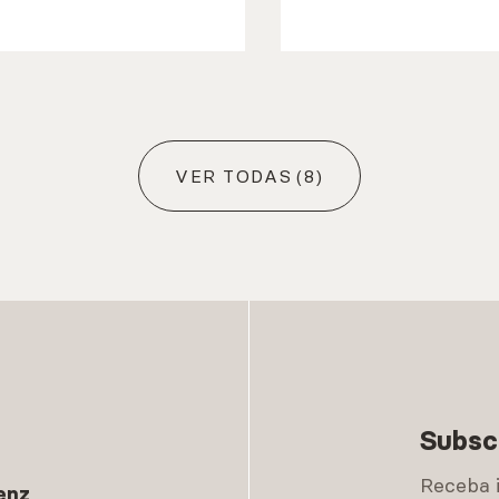
VER TODAS
(8)
Subsc
Receba 
enz