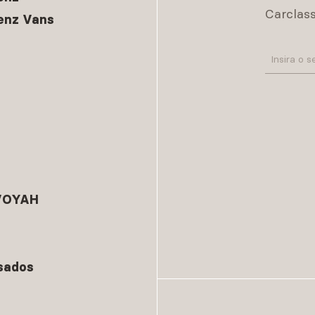
Carclass
enz Vans
 VOYAH
sados