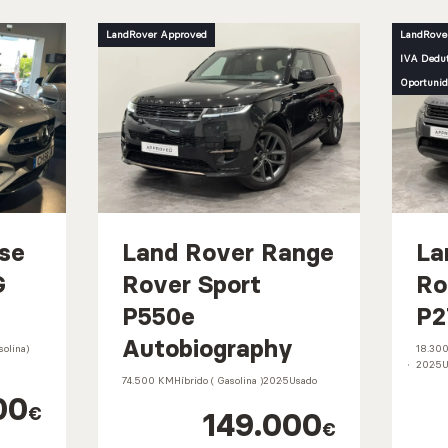
LandRover Approved
LandRove
IVA Dedut
Oportunid
se
Land Rover Range
La
G
Rover Sport
Ro
P550e
P2
Autobiography
olina)
18.30
2025
U
74.500 KM
Híbrido ( Gasolina )
2025
Usado
00
€
149.000
€