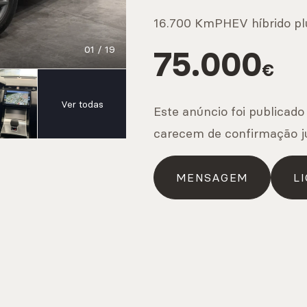
IS
16.700 Km
PHEV híbrido pl
01
/
19
75.000
€
s
Ver todas
Este anúncio foi publicado
carecem de confirmação j
IS
MENSAGEM
LI
os
IS