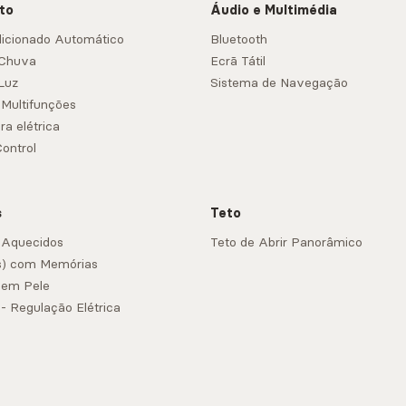
to
Áudio e Multimédia
icionado Automático
Bluetooth
 Chuva
Ecrã Tátil
Luz
Sistema de Navegação
 Multifunções
ra elétrica
Control
s
Teto
 Aquecidos
Teto de Abrir Panorâmico
s) com Memórias
 em Pele
- Regulação Elétrica