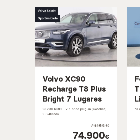
Volvo Selekt
Oportunidade
Volvo XC90
F
Recharge T8 Plus
T
Bright 7 Lugares
L
23.200 KM
PHEV híbrido plug-in (Gasolina)
73.
2024
Usado
79.990€
74.900
€