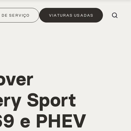
DE SERVIÇO
VIATURAS USADAS
over
ery Sport
269 e PHEV