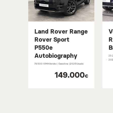
Land Rover Range
V
Rover Sport
R
P550e
B
Autobiography
23.
202
74.500 KM
Híbrido ( Gasolina )
2025
Usado
149.000
€