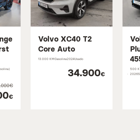
ange
Volvo XC40 T2
Vo
rst
Core Auto
Pl
45
13.000 KM
Gasolina
2024
Usado
34.900
solina)
500 
€
2026
S
5.000€
00
€