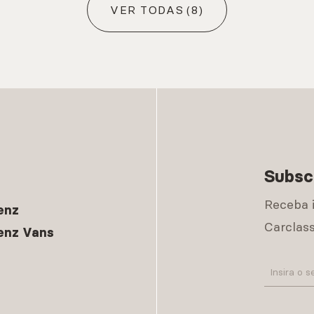
VER TODAS
(8)
Subsc
Receba 
enz
Carclass
enz Vans