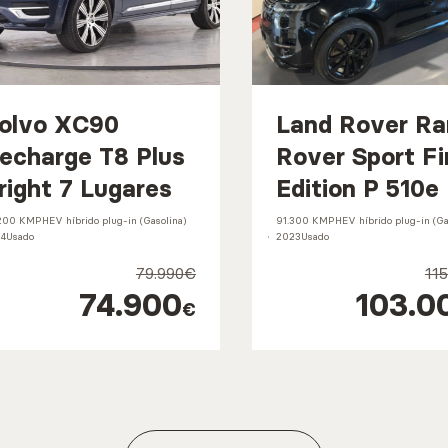
olvo XC90
Land Rover R
echarge T8 Plus
Rover Sport Fi
right 7 Lugares
Edition P 510e
200 KM
PHEV híbrido plug-in (Gasolina)
91.300 KM
PHEV híbrido plug-in (Ga
4
Usado
2023
Usado
79.990€
11
74.900
103.0
€