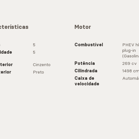
terísticas
Motor
s
5
Combustível
PHEV hí
plug-in
idade
5
(Gasolin
Potência
269 cv
terior
Cinzento
Cilindrada
1498 c
terior
Preto
Caixa de
Automát
velocidade