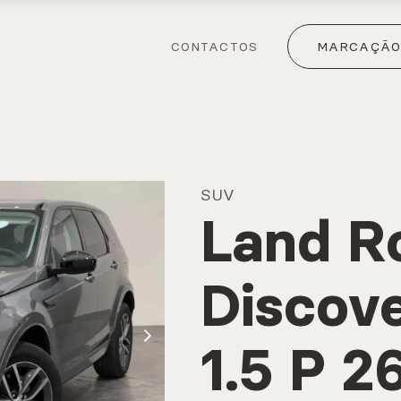
CONTACTOS
MARCAÇÃO 
SUV
Land R
Discov
1.5 P 