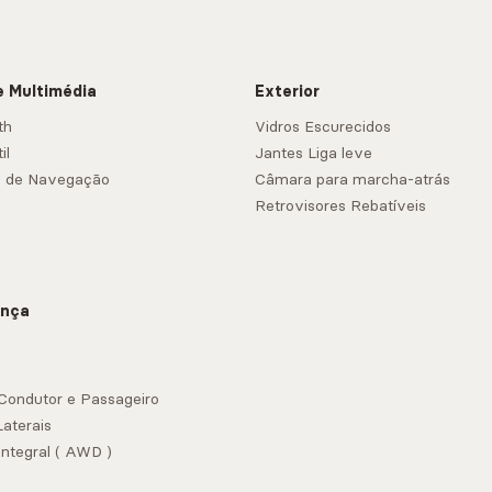
e Multimédia
Exterior
th
Vidros Escurecidos
il
Jantes Liga leve
a de Navegação
Câmara para marcha-atrás
Retrovisores Rebatíveis
ança
Condutor e Passageiro
Laterais
Integral ( AWD )