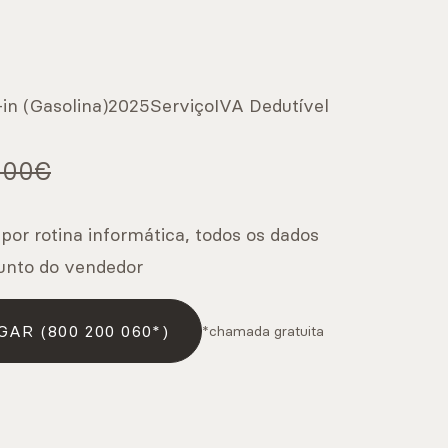
in (Gasolina)
2025
Serviço
IVA Dedutível
500€
 por rotina informática, todos os dados
unto do vendedor
GAR (800 200 060*)
*chamada gratuita