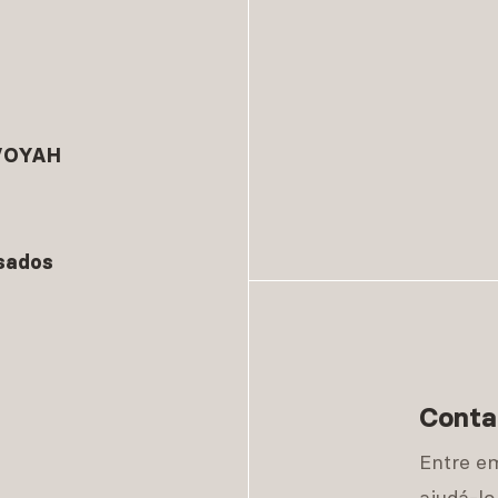
 VOYAH
sados
Conta
Entre e
ajudá-lo