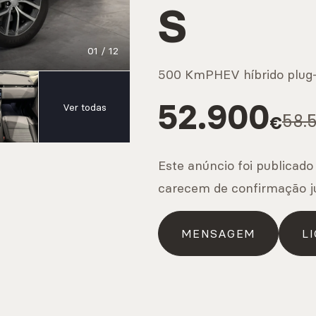
S
IS
01
/
12
500 Km
PHEV híbrido plug-
s
52.900
Ver todas
58.
€
IS
Este anúncio foi publicado
carecem de confirmação j
os
MENSAGEM
LI
IS