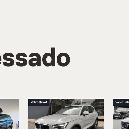
essado
Volvo Selekt
Volvo Sel