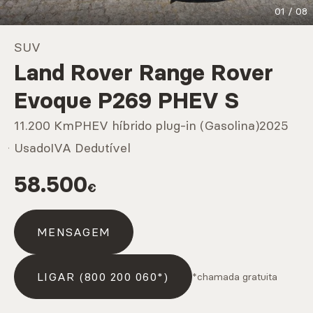
01
/
08
Marcas
SUV
Land Rover Range Rover
CARREGAR MAIS
Evoque P269 PHEV S
11.200 Km
PHEV híbrido plug-in (Gasolina)
2025
Serviços
Usado
IVA Dedutível
58.500
€
CARREGAR MAIS
MENSAGEM
LIGAR (800 200 060*)
*chamada gratuita