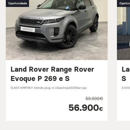
Oportunidade
Oportu
Land Rover Range Rover
La
Evoque P 269 e S
S
12.400 KM
PHEV híbrido plug-in (Gasolina)
2025
Serviço
3.00
59.900€
56.900
€