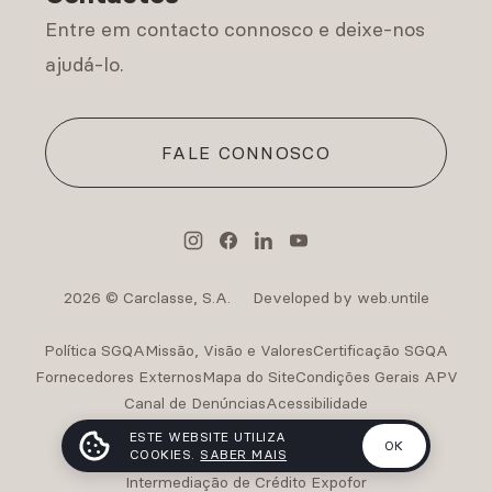
Entre em contacto connosco e deixe-nos
ajudá-lo.
FALE CONNOSCO
2026 © Carclasse, S.A.
Developed by web.untile
Política SGQA
Missão, Visão e Valores
Certificação SGQA
Fornecedores Externos
Mapa do Site
Condições Gerais APV
Canal de Denúncias
Acessibilidade
Intermediação de Crédito Carclasse
ESTE WEBSITE UTILIZA
OK
Intermediação de Crédito Carclasse II
COOKIES.
SABER MAIS
Intermediação de Crédito Expofor