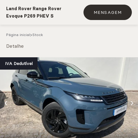
Land Rover Range Rover
MENSAGEM
Evoque P269 PHEV S
Página inicial
Stock
Detalhe
e.g. Mercedes-Benz; BMW; Ford
IVA Dedutível
Stock
CARREGAR MAIS