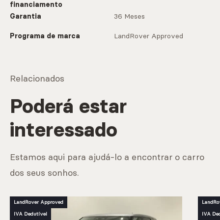
financiamento
Garantia
36 Meses
Programa de marca
LandRover Approved
Relacionados
Poderá estar
interessado
Estamos aqui para ajudá-lo a encontrar o carro
dos seus sonhos.
LandRover Approved
LandRo
IVA Dedutível
IVA Ded