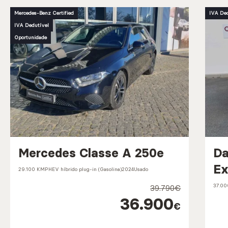
Mercedes-Benz Certified
IVA Ded
IVA Dedutível
Oportunidade
Mercedes Classe A 250e
Da
Ex
29.100 KM
PHEV híbrido plug-in (Gasolina)
2024
Usado
37.0
39.790€
36.900
€