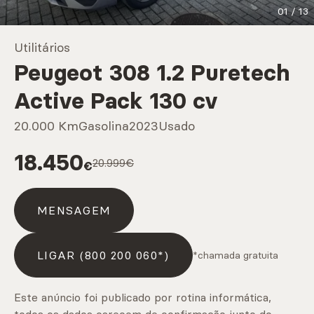
01
/
13
Marcas
Utilitários
Peugeot 308 1.2 Puretech
CARREGAR MAIS
Active Pack 130 cv
20.000 Km
Gasolina
2023
Usado
Serviços
18.450
20.999€
€
CARREGAR MAIS
MENSAGEM
LIGAR (800 200 060*)
*chamada gratuita
Este anúncio foi publicado por rotina informática,