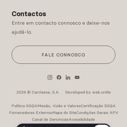
Política de Privacidade
Contactos
Entre em contacto connosco e deixe-nos
ajudá-lo.
FALE CONNOSCO
2026 © Carclasse, S.A.
Developed by web.untile
Política SGQA
Missão, Visão e Valores
Certificação SGQA
Fornecedores Externos
Mapa do Site
Condições Gerais APV
Canal de Denúncias
Acessibilidade
Intermediação de Crédito Carclasse