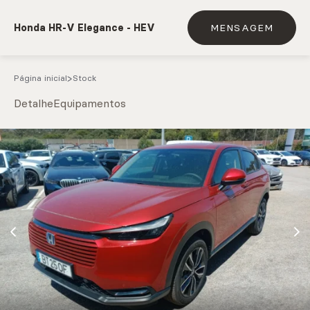
Honda HR-V Elegance - HEV
MENSAGEM
Página inicial
Stock
Detalhe
Equipamentos
e.g. Mercedes-Benz; BMW; Ford
Stock
CARREGAR MAIS