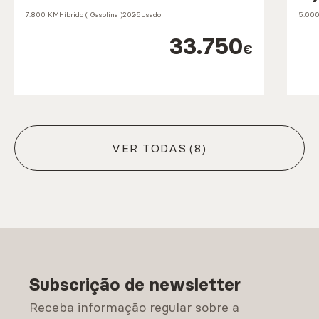
7.800 KM
Híbrido ( Gasolina )
2025
Usado
5.00
33.750
€
VER TODAS
(8)
Subscrição de newsletter
Receba informação regular sobre a