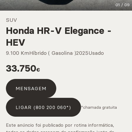
01
/
09
Marcas
SUV
Honda HR-V Elegance -
CARREGAR MAIS
HEV
9.100 Km
Híbrido ( Gasolina )
2025
Usado
Serviços
33.750
€
CARREGAR MAIS
MENSAGEM
LIGAR (800 200 060*)
*chamada gratuita
Este anúncio foi publicado por rotina informática,