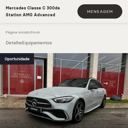
Mercedes Classe C 300de
MENSAGEM
Station AMG Advanced
Página inicial
Stock
Detalhe
Equipamentos
e.g. Mercedes-Benz; BMW; Ford
Oportunidade
Stock
CARREGAR MAIS