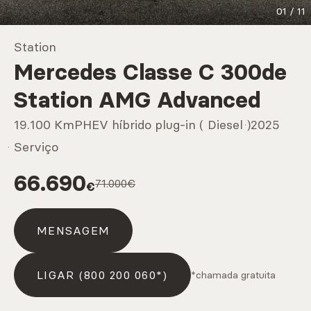
01
/
11
Marcas
Station
Mercedes Classe C 300de
CARREGAR MAIS
Station AMG Advanced
19.100 Km
PHEV híbrido plug-in ( Diesel )
2025
Serviços
Serviço
66.690
71.000€
€
CARREGAR MAIS
MENSAGEM
LIGAR (800 200 060*)
*chamada gratuita