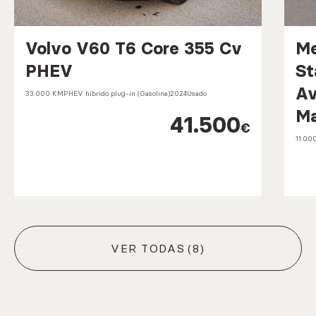
Volvo V60 T6 Core 355 Cv
Me
PHEV
St
Av
33.000 KM
PHEV híbrido plug-in (Gasolina)
2024
Usado
Ma
41.500
€
11.00
VER TODAS
(8)