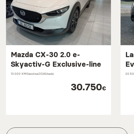
Mazda CX-30 2.0 e-
La
Skyactiv-G Exclusive-line
Ev
13.000 KM
Gasolina
2024
Usado
20.5
30.750
€