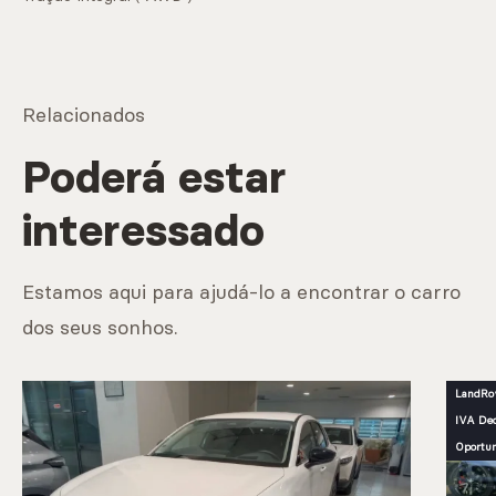
Relacionados
Poderá estar
interessado
Estamos aqui para ajudá-lo a encontrar o carro
dos seus sonhos.
LandRo
IVA Ded
Oportu