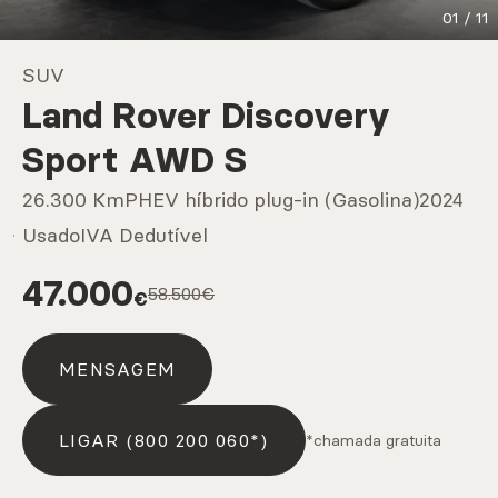
01
/
11
Marcas
SUV
Land Rover Discovery
CARREGAR MAIS
Sport AWD S
26.300 Km
PHEV híbrido plug-in (Gasolina)
2024
Serviços
Usado
IVA Dedutível
47.000
58.500€
€
CARREGAR MAIS
MENSAGEM
LIGAR (800 200 060*)
*chamada gratuita