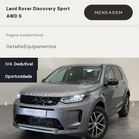
Land Rover Discovery Sport
MENSAGEM
AWD S
Página inicial
Stock
Detalhe
Equipamentos
e.g. Mercedes-Benz; BMW; Ford
IVA Dedutível
Oportunidade
Stock
CARREGAR MAIS