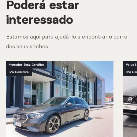
Poderá estar
interessado
Estamos aqui para ajudá-lo a encontrar o carro
dos seus sonhos.
Mercedes-Benz Certified
Volvo S
IVA Dedutível
IVA Ded