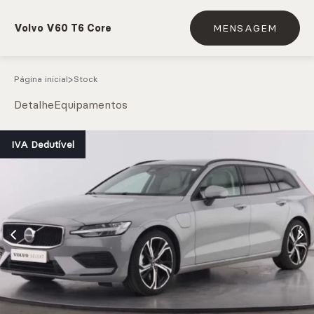
Volvo V60 T6 Core
MENSAGEM
Página inicial
Stock
Detalhe
Equipamentos
e.g. Mercedes-Benz; BMW; Ford
IVA Dedutível
Stock
CARREGAR MAIS