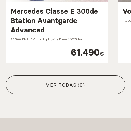
Mercedes Classe E 300de
Vo
Station Avantgarde
14.00
Advanced
20.500 KM
PHEV híbrido plug-in ( Diesel )
2025
Usado
61.490
€
VER TODAS
(8)