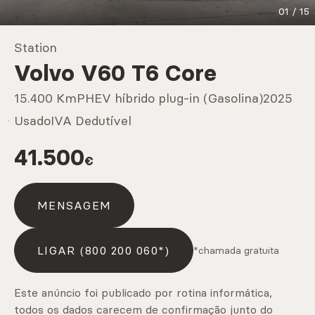
01
/
15
Marcas
Station
Volvo V60 T6 Core
CARREGAR MAIS
15.400 Km
PHEV híbrido plug-in (Gasolina)
2025
Usado
IVA Dedutível
Serviços
41.500
€
MENSAGEM
CARREGAR MAIS
LIGAR (800 200 060*)
*chamada gratuita
Este anúncio foi publicado por rotina informática,
todos os dados carecem de confirmação junto do