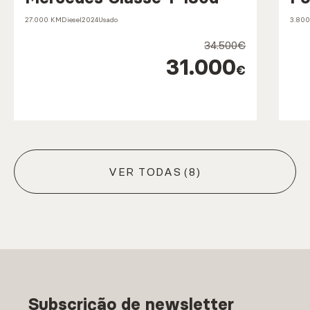
27.000 KM
Diesel
2024
Usado
3.80
34.500€
31.000
€
VER TODAS
(8)
Subscrição de newsletter