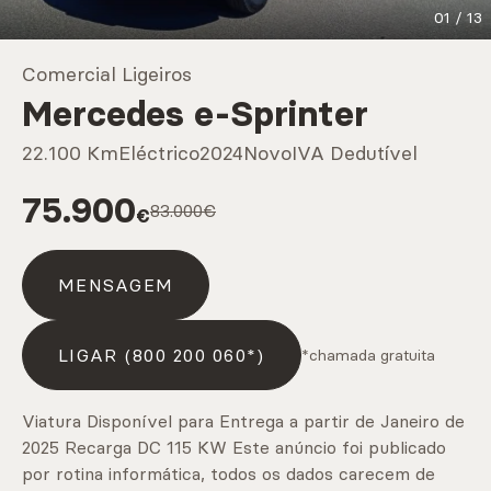
01
/
13
Marcas
Comercial Ligeiros
Mercedes e-Sprinter
CARREGAR MAIS
22.100 Km
Eléctrico
2024
Novo
IVA Dedutível
75.900
83.000€
€
Serviços
MENSAGEM
CARREGAR MAIS
LIGAR (800 200 060*)
*chamada gratuita
Viatura Disponível para Entrega a partir de Janeiro de
2025 Recarga DC 115 KW Este anúncio foi publicado
por rotina informática, todos os dados carecem de