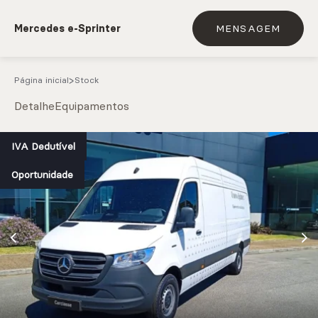
Mercedes e-Sprinter
MENSAGEM
Página inicial
Stock
Detalhe
Equipamentos
e.g. Mercedes-Benz; BMW; Ford
IVA Dedutível
Oportunidade
Stock
CARREGAR MAIS