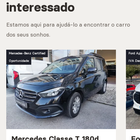
interessado
Estamos aqui para ajudá-lo a encontrar o carro
dos seus sonhos.
Mercedes-Benz Certified
Ford A
Oportunidade
IVA Ded
Mercedes Classe T 180d
Fo