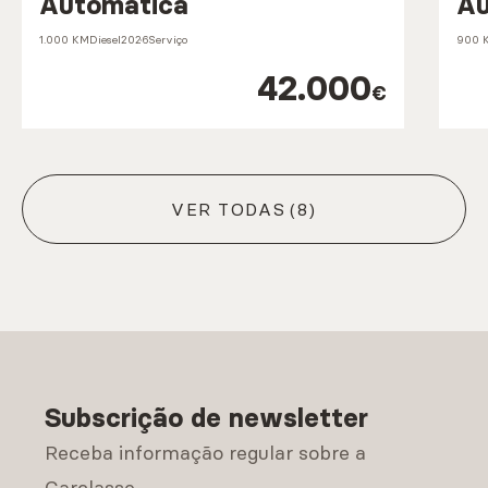
Automática
Au
1.000 KM
Diesel
2026
Serviço
900 
42.000
€
VER TODAS
(8)
Subscrição de newsletter
Receba informação regular sobre a
Carclasse.