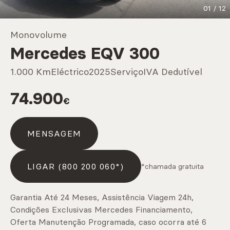
01
/
12
Marcas
Monovolume
Mercedes EQV 300
CARREGAR MAIS
1.000 Km
Eléctrico
2025
Serviço
IVA Dedutível
74.900
€
Serviços
MENSAGEM
CARREGAR MAIS
LIGAR (800 200 060*)
*chamada gratuita
Garantia Até 24 Meses, Assistência Viagem 24h,
Condições Exclusivas Mercedes Financiamento,
Oferta Manutenção Programada, caso ocorra até 6