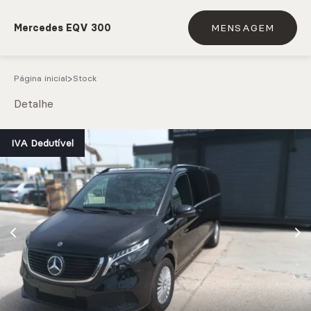
Mercedes EQV 300
MENSAGEM
Página inicial
Stock
Detalhe
e.g. Mercedes-Benz; BMW; Ford
IVA Dedutível
Stock
CARREGAR MAIS